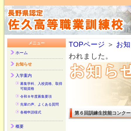
TOPページ
＞
お知
メニュー
ホーム
われました。
お知らせ
入学案内
募集学科、入校資格、取得
可能資格
令和８年度募集要項
先輩の声、よくある質問
各種申請様式
第６回訓練生技能コンクー
概要