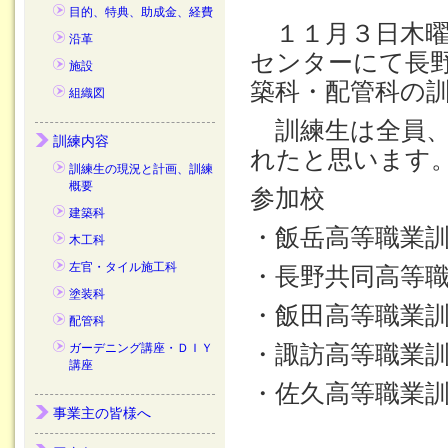
目的、特典、助成金、経費
１１月３日木曜
沿革
センターにて長
施設
築科・配管科の
組織図
訓練生は全員、
訓練内容
れたと思います
訓練生の現況と計画、訓練
概要
参加校
建築科
・飯岳高等職業
木工科
左官・タイル施工科
・長野共同高等
塗装科
・飯田高等職業
配管科
ガーデニング講座・ＤＩＹ
・諏訪高等職業
講座
・佐久高等職業
事業主の皆様へ