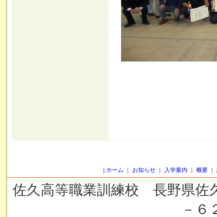
佐久高等職
|
ホーム
｜
お知らせ
｜
入学案内
｜
概要
｜
佐久高等職業訓練校 長野県佐
－６