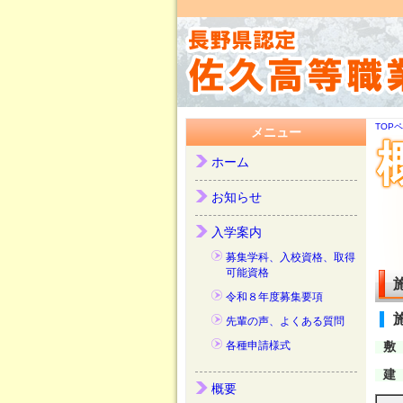
TOP
メニュー
ホーム
お知らせ
入学案内
募集学科、入校資格、取得
可能資格
令和８年度募集要項
先輩の声、よくある質問
各種申請様式
敷
建
概要