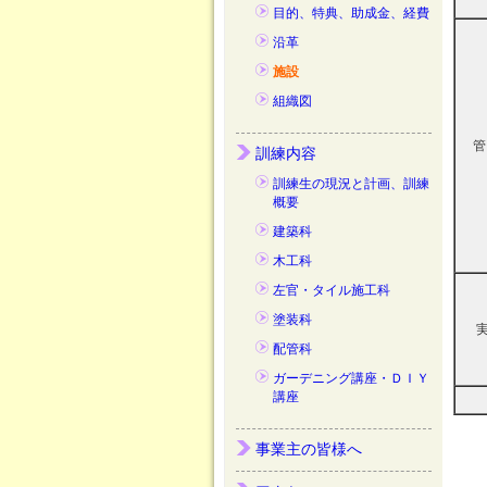
目的、特典、助成金、経費
沿革
施設
組織図
管
訓練内容
訓練生の現況と計画、訓練
概要
建築科
木工科
左官・タイル施工科
塗装科
実
配管科
ガーデニング講座・ＤＩＹ
講座
事業主の皆様へ