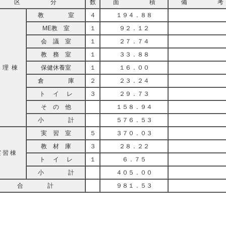
区 分
数
面 積
備 考
教 室
４
１９４．８８
ME教 室
１
９２．１２
会 議 室
１
２７．７４
教 務 室
１
３３．８８
 理 棟
保健休養室
１
１６．００
倉 庫
２
２３．２４
ト イ レ
３
２９．７３
そ の 他
１５８．９４
小 計
５７６．５３
実 習 室
５
３７０．０３
教 材 庫
３
２８．２２
 習 棟
ト イ レ
１
６．７５
小 計
４０５．００
合 計
９８１．５３