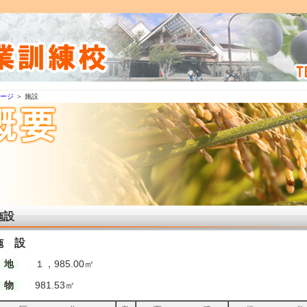
ページ
＞ 施設
施設
施 設
 地
１，985.00㎡
 物
981.53㎡