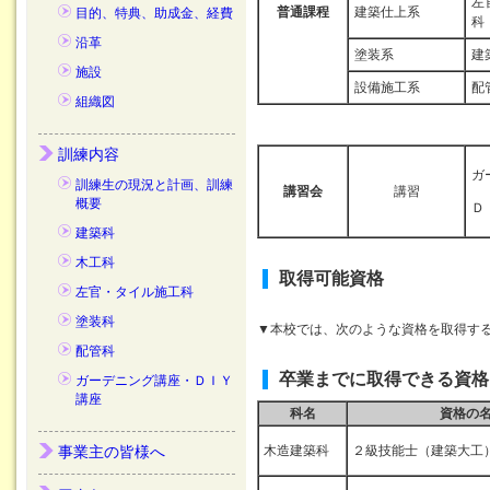
左
普通課程
建築仕上系
目的、特典、助成金、経費
科
沿革
塗装系
建
施設
設備施工系
配
組織図
訓練内容
ガ
訓練生の現況と計画、訓練
講習会
講習
概要
Ｄ
建築科
木工科
取得可能資格
左官・タイル施工科
塗装科
▼本校では、次のような資格を取得す
配管科
卒業までに取得できる資格
ガーデニング講座・ＤＩＹ
講座
科名
資格の
事業主の皆様へ
木造建築科
２級技能士（建築大工