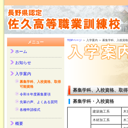
TOPページ
＞ 入学案内 ＞ 募集学科、入校資
メニュー
ホーム
お知らせ
入学案内
募集学科、入校資格、取得
可能資格
募集学科、入校資格、取得
令和８年度募集要項
募集学科・入校資格
先輩の声、よくある質問
各種申請様式
建築施工系
木
木材加工系
木
概要