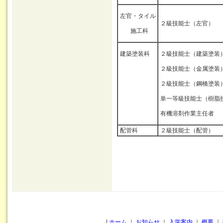
左官・タイル
２級技能士（左官）
施工科
建築塗装科
２級技能士（建築塗装
２級技能士（金属塗装
２級技能士（鋼橋塗装
単一等級技能士（樹脂
有機溶剤作業主任者
配管科
２級技能士（配管）
|
ホーム
｜
お知らせ
｜
入学案内
｜
概要
｜